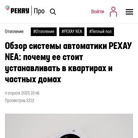
Статьи
Отопление
Обзор системы автоматики РЕХАУ NEA:
Войти
почему ее стоит устанавливать в квартирах и частных домах
Войти
Статьи
Отопление
#Отопление
#РЕХАУ NEA
#Теплый пол
Обзор системы автоматики РЕХАУ
NEA: почему ее стоит
устанавливать в квартирах и
частных домах
4 апреля 2025 10:46
Просмотров 2212