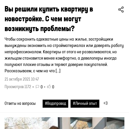
Вы решили купить квартиру в
новостройке. С чем могут
возникнуть проблемы?
Чтобы сохранить адекватные цены на жилье, застройщики
вынуждены экономить на стройматериалах или доверять работу
непрофессионалам. Квартиры от этого не разваливаются, но
жильцам становится менее комфортно, а девелоперы иногда
получают плохие отзывы и теряют доверие покупателей.
Рассказываем, с чем на что […]
21 октября 2021 10:47
Просмотров 1172
0
0
+3
Ответы на вопросы
#Водопровод
#Личный опыт