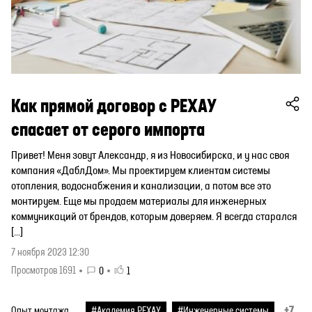
Как прямой договор с РЕХАУ
спасает от серого импорта
Привет! Меня зовут Александр, я из Новосибирска, и у нас своя
компания «ДаблДом». Мы проектируем клиентам системы
отопления, водоснабжения и канализации, а потом все это
монтируем. Еще мы продаем материалы для инженерных
коммуникаций от брендов, которым доверяем. Я всегда старался
[…]
7 ноября 2023 12:30
Просмотров 1691
0
1
+7
Опыт монтажа
#Академия РЕХАУ
#Инженерные системы